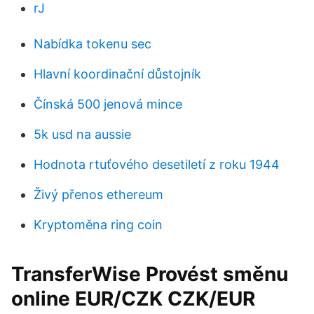
rJ
Nabídka tokenu sec
Hlavní koordinační důstojník
Čínská 500 jenová mince
5k usd na aussie
Hodnota rtuťového desetiletí z roku 1944
Živý přenos ethereum
Kryptoměna ring coin
TransferWise Provést směnu
online EUR/CZK CZK/EUR