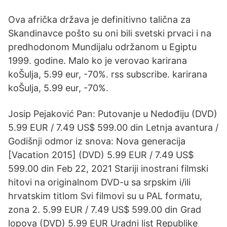
Ova afrička država je definitivno talična za
Skandinavce pošto su oni bili svetski prvaci i na
predhodonom Mundijalu održanom u Egiptu
1999. godine. Malo ko je verovao karirana
koŠulja, 5.99 eur, -70%. rss subscribe. karirana
koŠulja, 5.99 eur, -70%.
Josip Pejaković Pan: Putovanje u Nedođiju (DVD)
5.99 EUR / 7.49 US$ 599.00 din Letnja avantura /
Godišnji odmor iz snova: Nova generacija
[Vacation 2015] (DVD) 5.99 EUR / 7.49 US$
599.00 din Feb 22, 2021 Stariji inostrani filmski
hitovi na originalnom DVD-u sa srpskim i/ili
hrvatskim titlom Svi filmovi su u PAL formatu,
zona 2. 5.99 EUR / 7.49 US$ 599.00 din Grad
lopova (DVD) 5.99 EUR Uradni list Republike