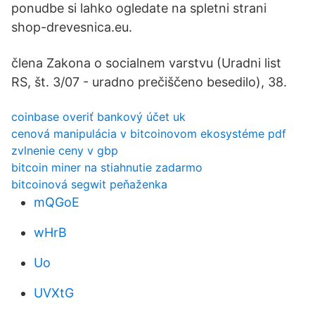
ponudbe si lahko ogledate na spletni strani
shop-drevesnica.eu.
člena Zakona o socialnem varstvu (Uradni list
RS, št. 3/07 - uradno prečiščeno besedilo), 38.
coinbase overiť bankový účet uk
cenová manipulácia v bitcoinovom ekosystéme pdf
zvlnenie ceny v gbp
bitcoin miner na stiahnutie zadarmo
bitcoinová segwit peňaženka
mQGoE
wHrB
Uo
UVXtG