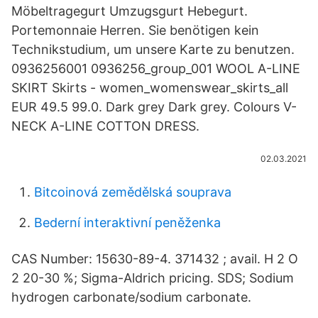
Möbeltragegurt Umzugsgurt Hebegurt.
Portemonnaie Herren. Sie benötigen kein
Technikstudium, um unsere Karte zu benutzen.
0936256001 0936256_group_001 WOOL A-LINE
SKIRT Skirts - women_womenswear_skirts_all
EUR 49.5 99.0. Dark grey Dark grey. Colours V-
NECK A-LINE COTTON DRESS.
02.03.2021
Bitcoinová zemědělská souprava
Bederní interaktivní peněženka
CAS Number: 15630-89-4. 371432 ; avail. H 2 O
2 20-30 %; Sigma-Aldrich pricing. SDS; Sodium
hydrogen carbonate/sodium carbonate.