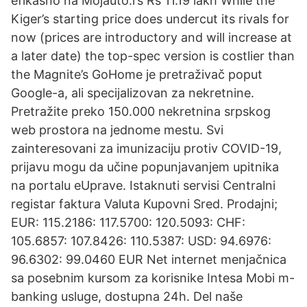
efikasno na Mojauto.rs Rs 11.19 lakh While the
Kiger’s starting price does undercut its rivals for
now (prices are introductory and will increase at
a later date) the top-spec version is costlier than
the Magnite’s GoHome je pretraživač poput
Google-a, ali specijalizovan za nekretnine.
Pretražite preko 150.000 nekretnina srpskog
web prostora na jednome mestu. Svi
zainteresovani za imunizaciju protiv COVID-19,
prijavu mogu da učine popunjavanjem upitnika
na portalu eUprave. Istaknuti servisi Centralni
registar faktura Valuta Kupovni Sred. Prodajni;
EUR: 115.2186: 117.5700: 120.5093: CHF:
105.6857: 107.8426: 110.5387: USD: 94.6976:
96.6302: 99.0460 EUR Net internet menjačnica
sa posebnim kursom za korisnike Intesa Mobi m-
banking usluge, dostupna 24h. Del naše