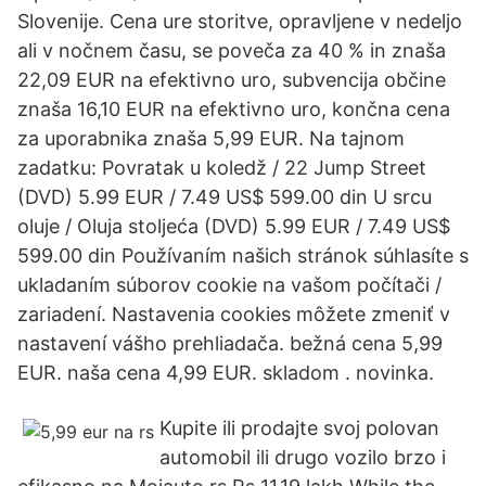
Slovenije. Cena ure storitve, opravljene v nedeljo
ali v nočnem času, se poveča za 40 % in znaša
22,09 EUR na efektivno uro, subvencija občine
znaša 16,10 EUR na efektivno uro, končna cena
za uporabnika znaša 5,99 EUR. Na tajnom
zadatku: Povratak u koledž / 22 Jump Street
(DVD) 5.99 EUR / 7.49 US$ 599.00 din U srcu
oluje / Oluja stoljeća (DVD) 5.99 EUR / 7.49 US$
599.00 din Používaním našich stránok súhlasíte s
ukladaním súborov cookie na vašom počítači /
zariadení. Nastavenia cookies môžete zmeniť v
nastavení vášho prehliadača. bežná cena 5,99
EUR. naša cena 4,99 EUR. skladom . novinka.
Kupite ili prodajte svoj polovan
automobil ili drugo vozilo brzo i